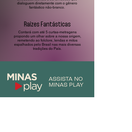
dialoguem diretamente com o gênero
fantástico não-branco.
Raízes Fantásticas
Contará com até 5 curtas-metragens
propondo um olhar sobre a nossa origem,
remetendo ao folclore, lendas e mitos
espalhados pelo Brasil nas mais diversas
tradições do País.
ASSISTA NO
MINAS PLAY
Minas Play e a Rede Minas são
nossos parceiros na Primeira
Edição do Festival Minas Fantástica!