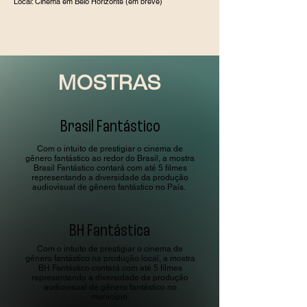
Local: Cinema em Belo Horizonte (em breve)
MOSTRAS
Brasil Fantástico
Com o intuito de prestigiar o cinema de
gênero fantástico ao redor do Brasil, a mostra
Brasil Fantástico contará com até 5 filmes
representando a diversidade da produção
audiovisual de gênero fantástico no País.
BH Fantástica
Com o intuito de prestigiar o cinema de
gênero fantástico na produção local, a mostra
BH Fantástico contará com até 5 filmes
representando a diversidade da produção
audiovisual de gênero fantástico no
município.