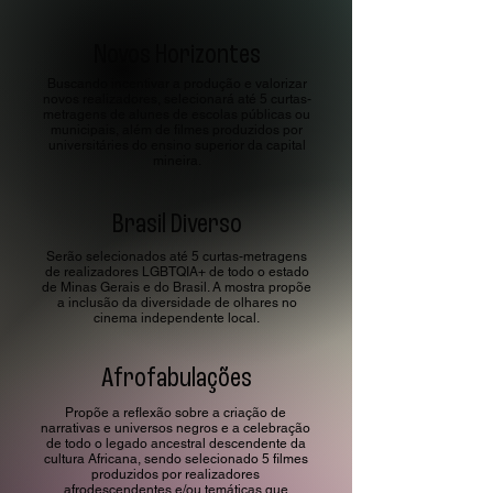
Novos Horizontes
Buscando incentivar a produção e valorizar
novos realizadores, selecionará até 5 curtas-
metragens de alunes de escolas públicas ou
municipais, além de filmes produzidos por
universitáries do ensino superior da capital
mineira.
Brasil Diverso
Serão selecionados até 5 curtas-metragens
de realizadores LGBTQIA+ de todo o estado
de Minas Gerais e do Brasil. A mostra propõe
a inclusão da diversidade de olhares no
cinema independente local.
Afrofabulações
Propõe a reflexão sobre a criação de
narrativas e universos negros e a celebração
de todo o legado ancestral descendente da
cultura Africana, sendo selecionado 5 filmes
produzidos por realizadores
afrodescendentes e/ou temáticas que